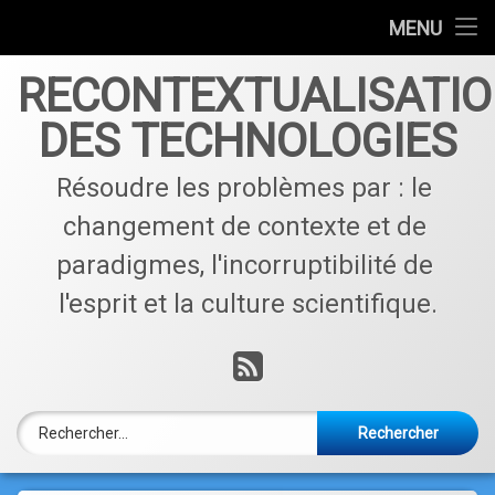
Accueil
MENU
Skip
Qui sommes nous ?
RECONTEXTUALISATI
to
content
DES TECHNOLOGIES
Contactez nous !
Résoudre les problèmes par : le 
Articles par catégories
changement de contexte et de 
paradigmes, l'incorruptibilité de 
l'esprit et la culture scientifique.
RSS
Rechercher :