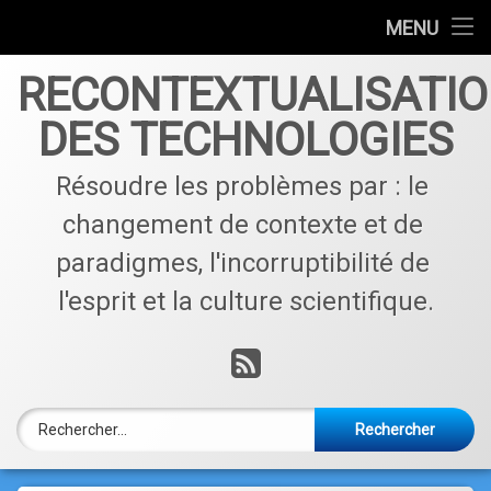
Accueil
MENU
Skip
Qui sommes nous ?
RECONTEXTUALISATI
to
content
DES TECHNOLOGIES
Contactez nous !
Résoudre les problèmes par : le 
Articles par catégories
changement de contexte et de 
paradigmes, l'incorruptibilité de 
l'esprit et la culture scientifique.
RSS
Rechercher :