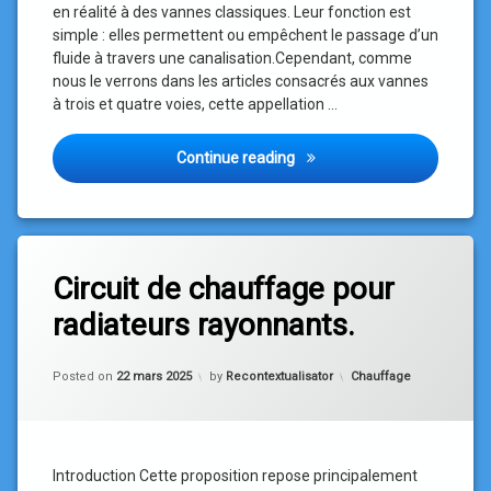
en réalité à des vannes classiques. Leur fonction est
simple : elles permettent ou empêchent le passage d’un
fluide à travers une canalisation.Cependant, comme
nous le verrons dans les articles consacrés aux vannes
à trois et quatre voies, cette appellation …
Les vannes à deux voies
Continue reading
Tagged
Chauffage
Circuit de chauffage pour
Economies
radiateurs rayonnants.
d'énergie
Environnement
Updated on
22 avril 2026
et écologie
Categories:
Posted on
22 mars 2025
by
Recontextualisator
Chauffage
Introduction Cette proposition repose principalement