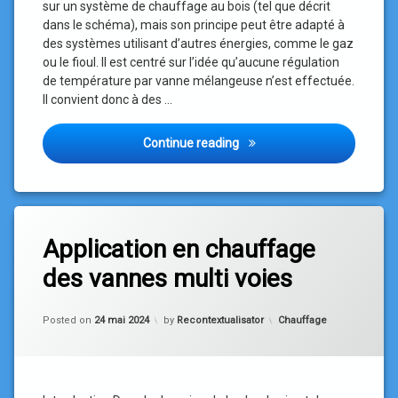
sur un système de chauffage au bois (tel que décrit
dans le schéma), mais son principe peut être adapté à
des systèmes utilisant d’autres énergies, comme le gaz
ou le fioul. Il est centré sur l’idée qu’aucune régulation
de température par vanne mélangeuse n’est effectuée.
Il convient donc à des …
Circuit de chauffage pour r
Continue reading
Application en chauffage
des vannes multi voies
Updated on
15 juillet 2026
Categories:
Posted on
24 mai 2024
by
Recontextualisator
Chauffage