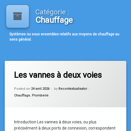
Catégorie :
Chauffage
Systèmes ou sous ensembles relatifs aux moyens de chauffage au
sens général.
Les vannes à deux voies
Updated on
27 avril 2026
Posted on
24 avril 2026
by
Recontextualisator
Categories:
Chauffage
,
Plomberie
Introduction Les vannes à deux voies, ou plus
précisément à deux ports de connexion, correspondent