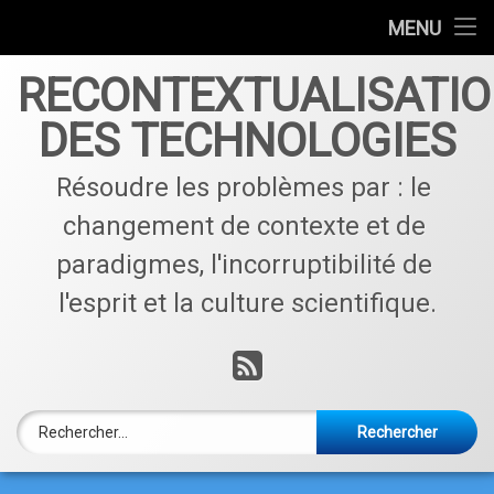
Accueil
MENU
Skip
Qui sommes nous ?
RECONTEXTUALISATI
to
content
DES TECHNOLOGIES
Contactez nous !
Résoudre les problèmes par : le 
Articles par catégories
changement de contexte et de 
paradigmes, l'incorruptibilité de 
l'esprit et la culture scientifique.
RSS
Rechercher :