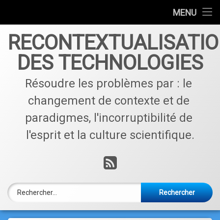
Accueil
MENU
Skip
Qui sommes nous ?
RECONTEXTUALISATI
to
content
DES TECHNOLOGIES
Contactez nous !
Résoudre les problèmes par : le 
Articles par catégories
changement de contexte et de 
paradigmes, l'incorruptibilité de 
l'esprit et la culture scientifique.
RSS
Rechercher :