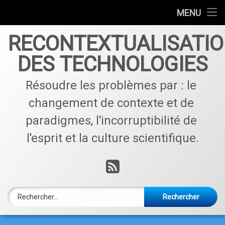
Accueil
MENU
Skip
Qui sommes nous ?
RECONTEXTUALISATI
to
content
DES TECHNOLOGIES
Contactez nous !
Résoudre les problèmes par : le 
Articles par catégories
changement de contexte et de 
paradigmes, l'incorruptibilité de 
l'esprit et la culture scientifique.
RSS
Rechercher :