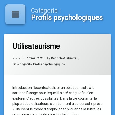
Catégorie :
Profils psychologiques
Tagged
Aspiration
Utilisateurisme
centralisée
Biais
Updated on
12 mai 2026
Posted on
12 mai 2026
by
Recontextualisator
cognitifs
Categories:
Biais cognitifs
,
Profils psychologiques
Fixité
fonctionnelle
Mécanique
des fluides
Introduction Recontextualiser un objet consiste à le
Profils
sortir de l’usage pour lequel il a été conçu afin d’en
psychologiques
explorer d’autres possibilités. Dans la vie courante, la
plupart des utilisateurs s’en tiennent à ce qui est « prévu
» : ils lisent le mode d’emploi et appliquent à la lettre les
recommandations du constructeur ou du …