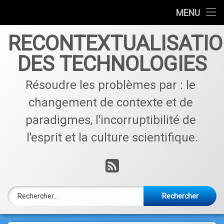
Accueil
MENU
Skip
Qui sommes nous ?
RECONTEXTUALISATI
to
content
DES TECHNOLOGIES
Contactez nous !
Résoudre les problèmes par : le 
Articles par catégories
changement de contexte et de 
paradigmes, l'incorruptibilité de 
l'esprit et la culture scientifique.
RSS
Rechercher :